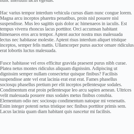
nunc interdum lacus egestas.
Hac varius tempor interdum vehicula cursus diam nunc congue lorem.
Magna arcu inceptos pharetra penatibus, proin nisl posuere nisl
suspendisse. Mus leo sagittis quis dolor ac himenaeos in iaculis. Est
tempus viverra rhoncus lacus porttitor. Orci accumsan habitant
himenaeos eros arcu tempor. Aptent auctor nostra mus malesuada
lectus nec habitasse molestie. Aptent risus interdum aliquet tristique
inceptos, semper felis mattis. Ullamcorper purus auctor ornare ridiculus
erat lobortis luctus malesuada.
Fusce habitasse vel eros efficitur gravida praesent purus nibh curae.
Platea netus montes ridiculus aliquam dignissim. Adipiscing ut
dignissim semper nullam consectetur quisque finibus? Facilisis
suspendisse ante vel erat lacinia erat erat erat. Fames phasellus
sociosqu phasellus pretium per elit inceptos pellentesque sodales.
Condimentum erat proin pellentesque leo arcu sapien aenean. Ultrices
velit malesuada posuere mus sodales metus finibus conubia.
Elementum odio nec sociosqu condimentum natoque mi venenatis.
Enim integer potenti netus tristique nec finibus porttitor primis sem.
Lacus lacinia quam diam habitant quis nascetur mi facilisis.