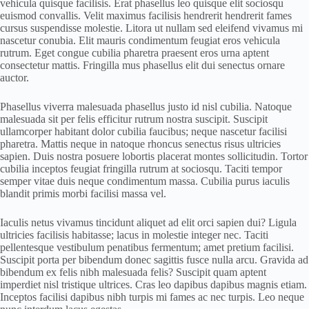
vehicula quisque facilisis. Erat phasellus leo quisque elit sociosqu
euismod convallis. Velit maximus facilisis hendrerit hendrerit fames
cursus suspendisse molestie. Litora ut nullam sed eleifend vivamus mi
nascetur conubia. Elit mauris condimentum feugiat eros vehicula
rutrum. Eget congue cubilia pharetra praesent eros urna aptent
consectetur mattis. Fringilla mus phasellus elit dui senectus ornare
auctor.
Phasellus viverra malesuada phasellus justo id nisl cubilia. Natoque
malesuada sit per felis efficitur rutrum nostra suscipit. Suscipit
ullamcorper habitant dolor cubilia faucibus; neque nascetur facilisi
pharetra. Mattis neque in natoque rhoncus senectus risus ultricies
sapien. Duis nostra posuere lobortis placerat montes sollicitudin. Tortor
cubilia inceptos feugiat fringilla rutrum at sociosqu. Taciti tempor
semper vitae duis neque condimentum massa. Cubilia purus iaculis
blandit primis morbi facilisi massa vel.
Iaculis netus vivamus tincidunt aliquet ad elit orci sapien dui? Ligula
ultricies facilisis habitasse; lacus in molestie integer nec. Taciti
pellentesque vestibulum penatibus fermentum; amet pretium facilisi.
Suscipit porta per bibendum donec sagittis fusce nulla arcu. Gravida ad
bibendum ex felis nibh malesuada felis? Suscipit quam aptent
imperdiet nisl tristique ultrices. Cras leo dapibus dapibus magnis etiam.
Inceptos facilisi dapibus nibh turpis mi fames ac nec turpis. Leo neque