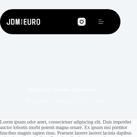
Skip
to
content
Fringilla Mus Phasellus Duisenectus
BCCadmin
March 11, 2025
Trends
Lorem ipsum odor amet, consectetuer adipiscing elit. Duis imperdiet
auctor lobortis morbi potenti magna ornare. Ex ipsum nisi porttitor
faucibus magnis sapien risus. Praesent laoreet laoreet lacinia dapibus